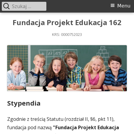
Szukaj:
Menu
Menu
główne
Przeskocz
Fundacja Projekt Edukacja 162
do
KRS: 0000752023
treści
Stypendia
Zgodnie z treścią Statutu (rozdział II, §6, pkt 11),
fundacja pod nazwą
"Fundacja Projekt Edukacja