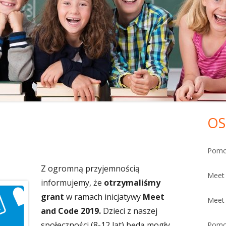
NOŚCI I KLAUZULE
BIOFEEDBACK
ONY MAŁOLETNICH
OS
Gł
pa
Pomo
bo
Z ogromną przyjemnością
Meet 
informujemy, że
otrzymaliśmy
grant
w ramach inicjatywy
Meet
Meet
and Code 2019.
Dzieci z naszej
społeczności (8-12 lat) będą mogły
Pomo