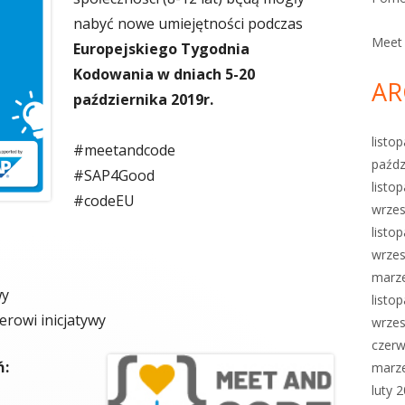
nabyć nowe umiejętności podczas
Meet
Europejskiego Tygodnia
Kodowania w dniach 5-20
AR
października 2019r.
listo
#meetandcode
paźdz
#SAP4Good
listo
#codeEU
wrzes
listo
wrzes
marz
wy
listo
erowi inicjatywy
wrzes
czerw
ń:
marz
luty 