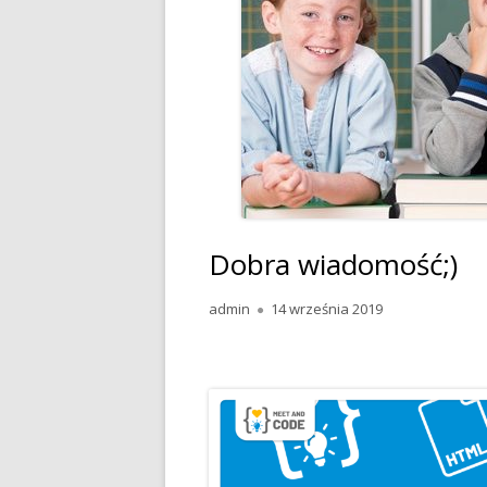
POLITYKA PRYWAT
INFORMACYJNE
STANDARDY OCHR
Dobra wiadomość;)
Autor
admin
Opublikowano
14 września 2019