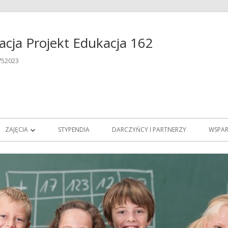
cja Projekt Edukacja 162
752023
ZAJĘCIA
STYPENDIA
DARCZYŃCY I PARTNERZY
WSPAR
JĘZYKI OBCE
NATIVE SPEAKER
 FUNDACJI
SZACHY
NDACJI
ZAJĘCIA TEATRALNE