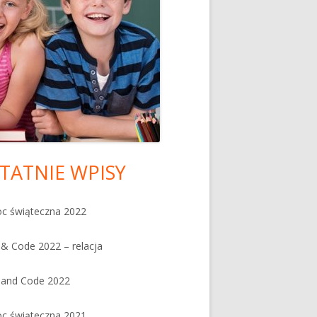
TATNIE WPISY
ówny
nel
c świąteczna 2022
czny
& Code 2022 – relacja
 and Code 2022
c świąteczna 2021