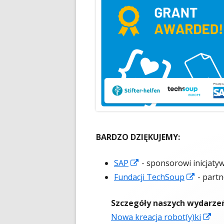
BARDZO DZIĘKUJEMY:
SAP
Strona
- sponsorowi inicjaty
Fundacji TechSoup
otwiera
Strona
- partn
się
otwiera
Szczegóły naszych wydarze
w
się
Nowa kreacja robot(y)ki
S
nowym
w